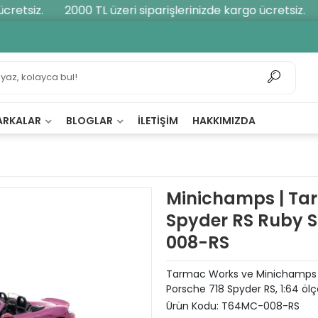
etsiz.
2000 TL üzeri siparişlerinizde kargo ücretsiz.
ARKALAR
BLOGLAR
İLETIŞIM
HAKKIMIZDA
Minichamps | Tar
Spyder RS Ruby 
008-RS
Tarmac Works ve Minichamps iş 
Porsche 718 Spyder RS, 1:64 ölçe
Ürün Kodu:
T64MC-008-RS