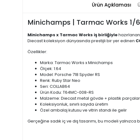
Ürün Açıklaması
Ü
Minichamps | Tarmac Works 1/64 
Minichamps x Tarmac Works iş birliğiyle
hazırlanan
Diecast koleksiyon dünyasında prestijli bir yer edinen
C
Özellikler:
Marka: Tarmac Works x Minichamps
Ölçek: 1:64
Model: Porsche 718 Spyder RS
Renk: Ruby Star Neo
Seri: COLLAB64
Ürün Kodu: T64MC-008-RS
Malzeme: Diecast metal gövde + plastik parçalar
Koleksiyonluk, sınırlı sayıda üretim
Özel ambalaj kutusu ve vitrin standı ile gelir
Gerçeğine sadık iç ve dış tasarımı, bu modeli yalnızca b