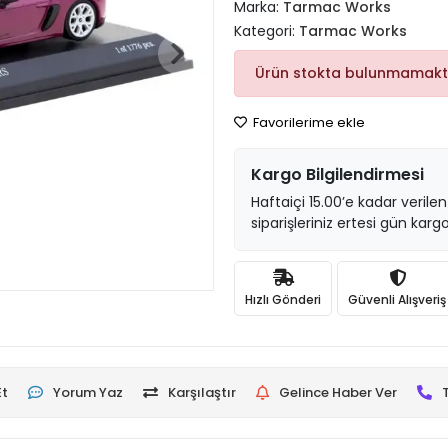
Marka:
Tarmac Works
Kategori:
Tarmac Works
Ürün stokta bulunmamakt
Favorilerime ekle
Kargo Bilgilendirmesi
Haftaiçi 15.00’e kadar verilen
siparişleriniz ertesi gün kargo
Hızlı Gönderi
Güvenli Alışveriş
Et
Yorum Yaz
Karşılaştır
Gelince Haber Ver