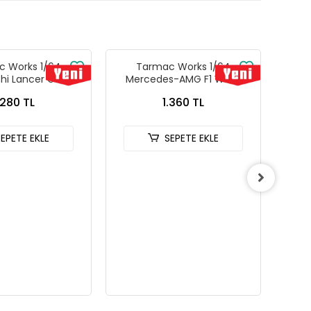
 Works 1/64
Tarmac Works 1/64
Tarm
shi Lancer GSR
Mercedes-AMG F1 W14 E
MCL
n IV Silver with
Performance Monaco Grand
2
.280 TL
1.360 TL
rds - GLOBAL64
Prix 2023 Lewis Hamilton -
G-076-SL
Tarmac Works X iXO Models
GLOBAL64 T64G-F064-LH2
SEPETE EKLE
SEPETE EKLE