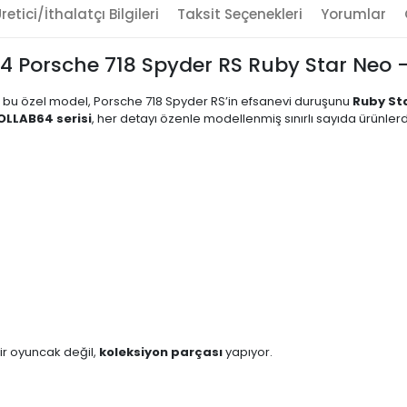
retici/İthalatçı Bilgileri
Taksit Seçenekleri
Yorumlar
Porsche 718 Spyder RS Ruby Star Neo - Ö
 bu özel model, Porsche 718 Spyder RS’in efsanevi duruşunu
Ruby St
OLLAB64 serisi
, her detayı özenle modellenmiş sınırlı sayıda ürünler
ir oyuncak değil,
koleksiyon parçası
yapıyor.