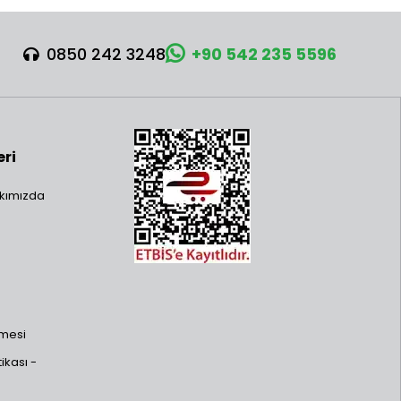
0850 242 3248
+90 542 235 5596
eri
kımızda
şmesi
ikası -