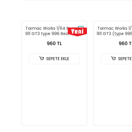
Tarmac Works 1/64 Porsche
Tarmac Works 1/
911 GT3 type 996 Red T64G-
911 GT3 (type 996
069-RE
- Tarmac Wor
960 TL
960 T
Models GLOBA
069-B
SEPETE EKLE
SEPETE