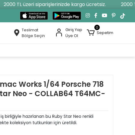
2000 TL üzeri siparişlerinizde kargo ücretsiz.
2000 TL 
0
Giriş Yap
Teslimat
Sepetim
Bölge Seçin
Üye Ol
mac Works 1/64 Porsche 718
Star Neo - COLLAB64 T64MC-
birliğiyle hazırlanan bu Ruby Star Neo renkli
kte koleksiyon tutkunları için üretildi.