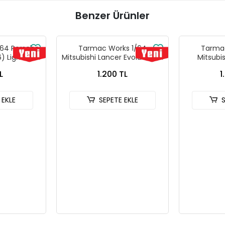
Benzer Ürünler
64 Porsche
Tarmac Works 1/64
Tarmac
) Light Blue
Mitsubishi Lancer Evolution IV
Mitsubi
ks X iXO
Rallye Monte-Carlo 1997
Evolutio
L
1.200 TL
1
L64 T64G-
T64G-076-97MCR01
Tarmac Ca
L
T64
 EKLE
SEPETE EKLE