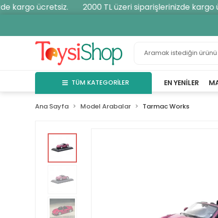
e kargo ücretsiz.
2000 TL üzeri siparişlerinizde kargo ücr
TÜM KATEGORİLER
EN YENILER
M
Ana Sayfa
Model Arabalar
Tarmac Works