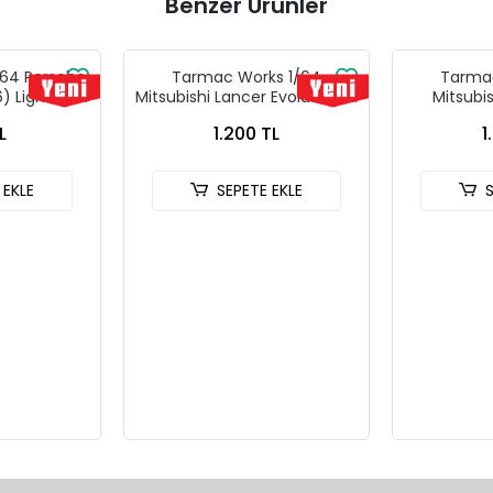
Benzer Ürünler
64 Porsche
Tarmac Works 1/64
Tarmac
) Light Blue
Mitsubishi Lancer Evolution IV
Mitsubi
ks X iXO
Rallye Monte-Carlo 1997
Evolutio
L
1.200 TL
1
L64 T64G-
T64G-076-97MCR01
Tarmac Ca
L
T64
 EKLE
SEPETE EKLE