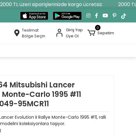
00 TL üzeri siparişlerinizde kargo ücretsiz.
2000 TL üz
0
Giriş Yap
Teslimat
Sepetim
Bölge Seçin
Üye Ol
4 Mitsubishi Lancer
ye Monte-Carlo 1995 #11
049-95MCR11
ncer Evolution II Rallye Monte-Carlo 1995 #11, ralli
modelini koleksiyonlara taşıyor.
1