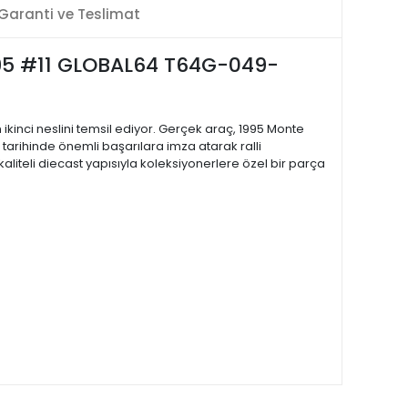
Garanti ve Teslimat
1995 #11 GLOBAL64 T64G-049-
n ikinci neslini temsil ediyor. Gerçek araç, 1995 Monte
C tarihinde önemli başarılara imza atarak ralli
aliteli diecast yapısıyla koleksiyonerlere özel bir parça