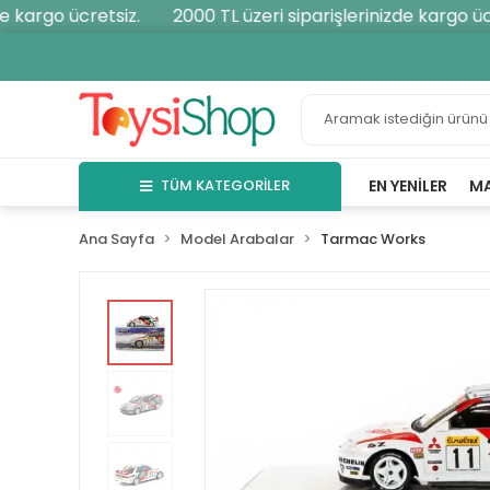
kargo ücretsiz.
2000 TL üzeri siparişlerinizde kargo ücre
TÜM KATEGORİLER
EN YENILER
M
Ana Sayfa
Model Arabalar
Tarmac Works