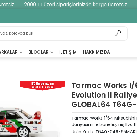
tsiz.
2000 TL üzeri siparişlerinizde kargo ücretsiz.
20
ARKALAR
BLOGLAR
İLETIŞIM
HAKKIMIZDA
Tarmac Works 1/6
Evolution II Rall
GLOBAL64 T64G-
Tarmac Works 1/64 Mitsubishi La
dünyasının efsaneleşmiş Evo II 
Ürün Kodu:
T64G-049-95MCR1