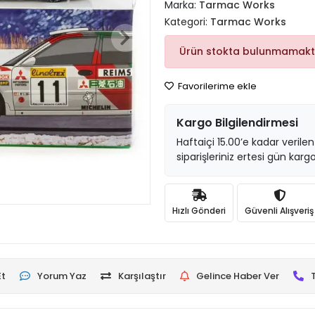
Marka:
Tarmac Works
Kategori:
Tarmac Works
Ürün stokta bulunmamakt
Favorilerime ekle
Kargo Bilgilendirmesi
Haftaiçi 15.00’e kadar verilen
siparişleriniz ertesi gün kargo
Hızlı Gönderi
Güvenli Alışveriş
Et
Yorum Yaz
Karşılaştır
Gelince Haber Ver