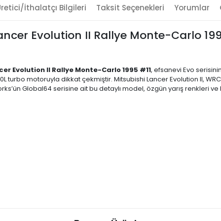
retici/İthalatçı Bilgileri
Taksit Seçenekleri
Yorumlar
ancer Evolution II Rallye Monte-Carlo 
cer Evolution II Rallye Monte-Carlo 1995 #11
, efsanevi Evo serisini
2.0L turbo motoruyla dikkat çekmiştir. Mitsubishi Lancer Evolution II, WR
rks’ün Global64 serisine ait bu detaylı model, özgün yarış renkleri ve k