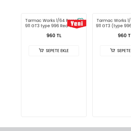
Tarmac Works 1/64 Porsche
Tarmac Works 1/
911 GT3 type 996 Red T64G-
911 GT3 (type 996
069-RE
- Tarmac Wor
960 TL
960 T
Models GLOBA
069-B
SEPETE EKLE
SEPETE