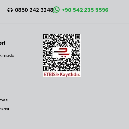
0850 242 3248
+90 542 235 5596
eri
kımızda
şmesi
ikası -