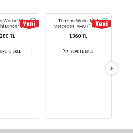
 Works 1/64
Tarmac Works 1/64
Tarm
shi Lancer GSR
Mercedes-AMG F1 W14 E
MCL
n IV Silver with
Performance Monaco Grand
2
.280 TL
1.360 TL
rds - GLOBAL64
Prix 2023 Lewis Hamilton -
G-076-SL
Tarmac Works X iXO Models
GLOBAL64 T64G-F064-LH2
SEPETE EKLE
SEPETE EKLE