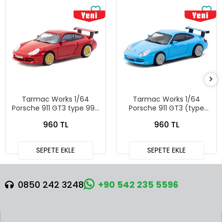
Tarmac Works 1/64
Tarmac Works 1/64
Porsche 911 GT3 type 996
Porsche 911 GT3 (type
Red T64G-069-RE
996) Light Blue - Tarmac
960 TL
960 TL
Works X iXO Models
GLOBAL64 T64G-069-BL
SEPETE EKLE
SEPETE EKLE
0850 242 3248
+90 542 235 5596