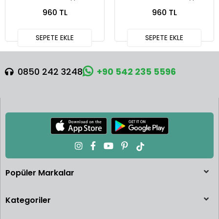
Red T64G-069-RE
996) Light Blue - Tarmac
960 TL
960 TL
Works X iXO Models
GLOBAL64 T64G-069-BL
SEPETE EKLE
SEPETE EKLE
0850 242 3248
+90 542 235 5596
Popüler Markalar
Kategoriler