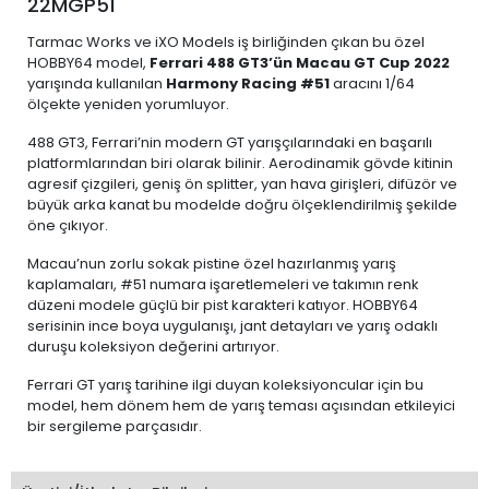
22MGP51
Tarmac Works ve iXO Models iş birliğinden çıkan bu özel
HOBBY64 model,
Ferrari 488 GT3’ün Macau GT Cup 2022
yarışında kullanılan
Harmony Racing #51
aracını 1/64
ölçekte yeniden yorumluyor.
488 GT3, Ferrari’nin modern GT yarışçılarındaki en başarılı
platformlarından biri olarak bilinir. Aerodinamik gövde kitinin
agresif çizgileri, geniş ön splitter, yan hava girişleri, difüzör ve
büyük arka kanat bu modelde doğru ölçeklendirilmiş şekilde
öne çıkıyor.
Macau’nun zorlu sokak pistine özel hazırlanmış yarış
kaplamaları, #51 numara işaretlemeleri ve takımın renk
düzeni modele güçlü bir pist karakteri katıyor. HOBBY64
serisinin ince boya uygulanışı, jant detayları ve yarış odaklı
duruşu koleksiyon değerini artırıyor.
Ferrari GT yarış tarihine ilgi duyan koleksiyoncular için bu
model, hem dönem hem de yarış teması açısından etkileyici
bir sergileme parçasıdır.