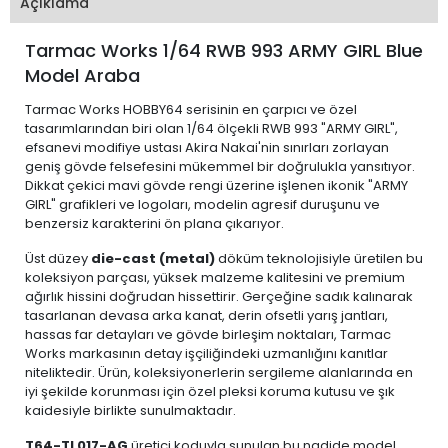
Açıklama
Tarmac Works 1/64 RWB 993 ARMY GIRL Blue
Model Araba
Tarmac Works HOBBY64 serisinin en çarpıcı ve özel
tasarımlarından biri olan 1/64 ölçekli RWB 993 "ARMY GIRL",
efsanevi modifiye ustası Akira Nakai'nin sınırları zorlayan
geniş gövde felsefesini mükemmel bir doğrulukla yansıtıyor.
Dikkat çekici mavi gövde rengi üzerine işlenen ikonik "ARMY
GIRL" grafikleri ve logoları, modelin agresif duruşunu ve
benzersiz karakterini ön plana çıkarıyor.
Üst düzey
die-cast (metal)
döküm teknolojisiyle üretilen bu
koleksiyon parçası, yüksek malzeme kalitesini ve premium
ağırlık hissini doğrudan hissettirir. Gerçeğine sadık kalınarak
tasarlanan devasa arka kanat, derin ofsetli yarış jantları,
hassas far detayları ve gövde birleşim noktaları, Tarmac
Works markasının detay işçiliğindeki uzmanlığını kanıtlar
niteliktedir. Ürün, koleksiyonerlerin sergileme alanlarında en
iyi şekilde korunması için özel pleksi koruma kutusu ve şık
kaidesiyle birlikte sunulmaktadır.
T64-TL017-AG
üretici koduyla sunulan bu nadide model,