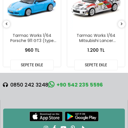
Tarmac Works 1/64
Tarmac Works 1/64
Porsche 911 GT3 (type
Mitsubishi Lancer
996) Light Blue - Tarmac
Evolution IV Rallye Monte-
960 TL
1.200 TL
Works X iXO Models
Carlo 1997 T64G-076-
GLOBAL64 T64G-069-BL
97MCR01
SEPETE EKLE
SEPETE EKLE
0850 242 3248
+90 542 235 5596